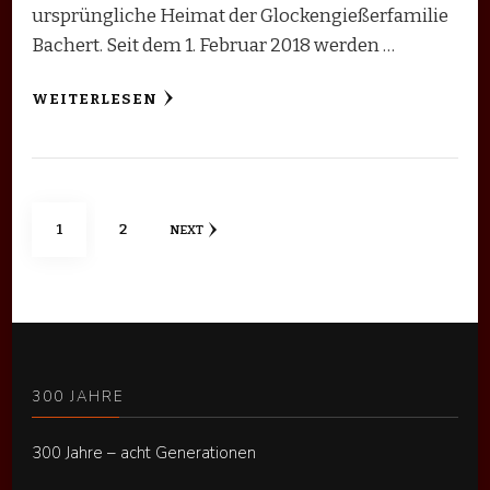
ursprüngliche Heimat der Glockengießerfamilie
Bachert. Seit dem 1. Februar 2018 werden …
WEITERLESEN
Seitennummerierung
PAGE
PAGE
1
2
NEXT
der
Beiträge
300 JAHRE
300 Jahre – acht Generationen