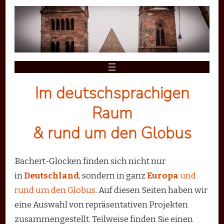
Im deutschsprachigen
Raum
& rund um den Globus
Bachert-Glocken finden sich nicht nur
in
Deutschland
, sondern in ganz
Europa
und
rund um den Globus
. Auf diesen Seiten haben wir
eine Auswahl von repräsentativen Projekten
zusammengestellt. Teilweise finden Sie einen