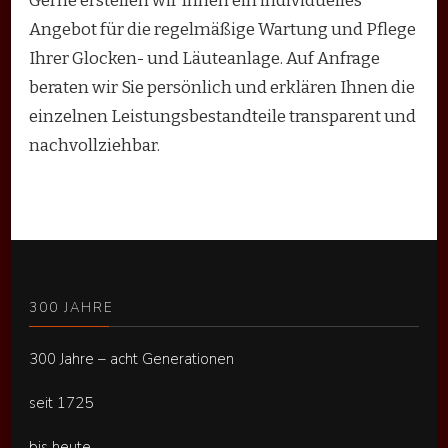
Gerne erstellen wir Ihnen ein individuelles
Angebot für die regelmäßige Wartung und Pflege
Ihrer Glocken- und Läuteanlage. Auf Anfrage
beraten wir Sie persönlich und erklären Ihnen die
einzelnen Leistungsbestandteile transparent und
nachvollziehbar.
300 JAHRE
300 Jahre – acht Generationen
seit 1725
bis heute