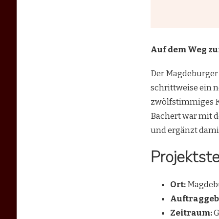
Auf dem Weg zu
Der Magdeburger 
schrittweise ein 
zwölfstimmiges Ka
Bachert war mit 
und ergänzt damit
Projektste
Ort:
Magdebur
Auftraggeb
Zeitraum:
G