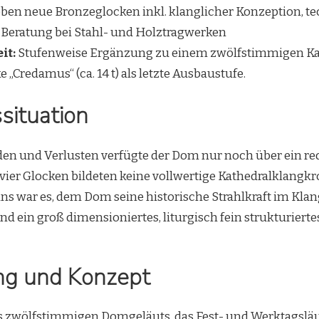
ben neue Bronzeglocken inkl. klanglicher Konzeption, t
 Beratung bei Stahl- und Holztragwerken
it:
Stufenweise Ergänzung zu einem zwölfstimmigen Kat
 „Credamus“ (ca. 14 t) als letzte Ausbaustufe.
ituation
n und Verlusten verfügte der Dom nur noch über ein red
ier Glocken bildeten keine vollwertige Kathedralklangkr
s war es, dem Dom seine historische Strahlkraft im Klan
 ein groß dimensioniertes, liturgisch fein strukturierte
ng und Konzept
s zwölfstimmigen Domgeläuts, das Fest- und Werktagsläu