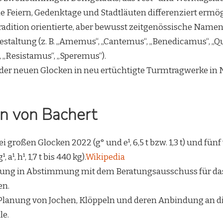
Feiern, Gedenktage und Stadtläuten differenziert ermög
radition orientierte, aber bewusst zeitgenössische Name
estaltung (z. B. „Amemus“, „Cantemus“, „Benedicamus“, „Q
 „Resistamus“, „Speremus“).
der neuen Glocken in neu ertüchtigte Turmtragwerke in 
n von Bachert
i großen Glocken 2022 (g° und e¹, 6,5 t bzw. 1,3 t) und fün
g¹, a¹, h¹, 1,7 t bis 440 kg).
Wikipedia
ung in Abstimmung mit dem Beratungsausschuss für da
en.
Planung von Jochen, Klöppeln und deren Anbindung an d
le.