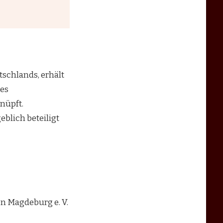
schlands, erhält
tes
nüpft.
lich beteiligt
 Magdeburg e. V.