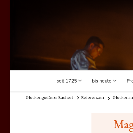
seit 1725
bis heute
Pr
Glockengießerei Bachert
Referenzen
Glocken i
Mag