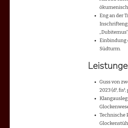
ökumenische 
Eng an der T
Inschrifteng
„Dubitemus“,
Einbindung 
Südturm.
Leistunge
Guss von zwe
2023 (d¹, fis¹, 
Klangausleg
Glockenwes
Technische 
Glockenstüh