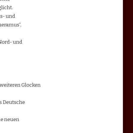
licht.
ns- und
ueramus“,
Nord- und
f weiteren Glocken
s Deutsche
ie neuen