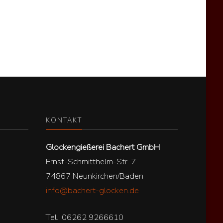
KONTAKT
Glockengießerei Bachert GmbH
Ernst-Schmitthelm-Str. 7
74867 Neunkirchen/Baden
info@bachert-glocken.de
Tel.: 06262 9266610