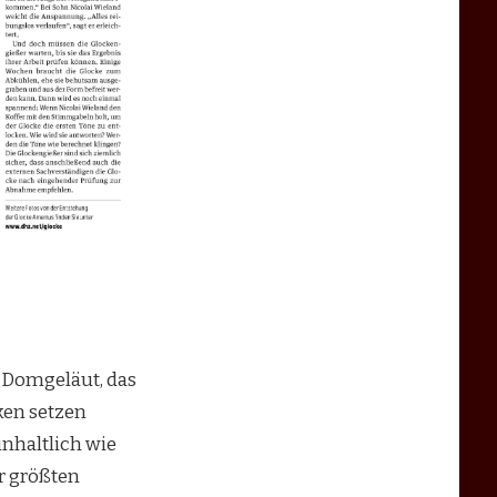
 Domgeläut, das
ken setzen
nhaltlich wie
r größten