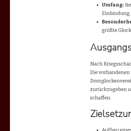
Umfang:
Sie
Einbindung,
Besonderhe
größte Glocke
Ausgangss
Nach Kriegsschäde
Die vorhandenen v
Domglockenverein
zurückzugeben und
schaffen.
Zielsetzu
Aufbau eine