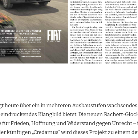
t heute über ein in mehreren Ausbaustufen wachsendes
 beeindruckendes Klangbild bietet. Die neuen Bachert-Gloc
 für Frieden, Hoffnung und Widerstand gegen Unrecht – i
der künftigen „Credamus“ wird dieses Projekt zu einem de