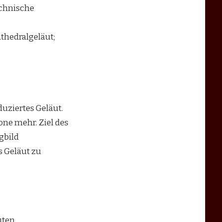
echnische
hedralgeläut;
uziertes Geläut.
one mehr. Ziel des
gbild
s Geläut zu
ten,