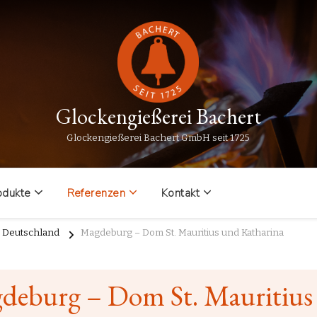
Glockengießerei Bachert
Glockengießerei Bachert GmbH seit 1725
odukte
Referenzen
Kontakt
n Deutschland
Magdeburg – Dom St. Mauritius und Katharina
deburg – Dom St. Mauritius