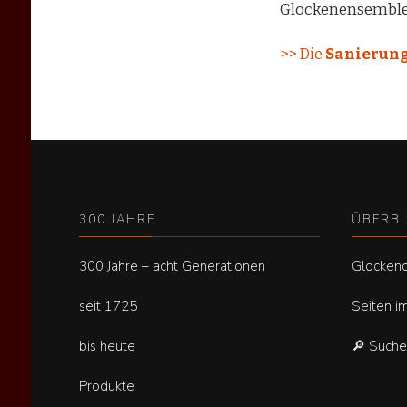
Glockenensembles
>> Die
Sanierung
300 JAHRE
ÜBERBL
300 Jahre – acht Generationen
Glocken
seit 1725
Seiten i
bis heute
🔎 Such
Produkte