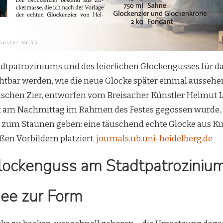
adtpatroziniums und des feierlichen Glockengusses für d
chtbar werden, wie die neue Glocke später einmal ausseh
tischen Zier, entworfen vom Breisacher Künstler Helmut 
t am Nachmittag im Rahmen des Festes gegossen wurde, s
zum Staunen geben: eine täuschend echte Glocke aus Ku
en Vorbildern platziert.
journals.ub.uni-heidelberg.de
lockenguss am Stadtpatroziniu
dee zur Form