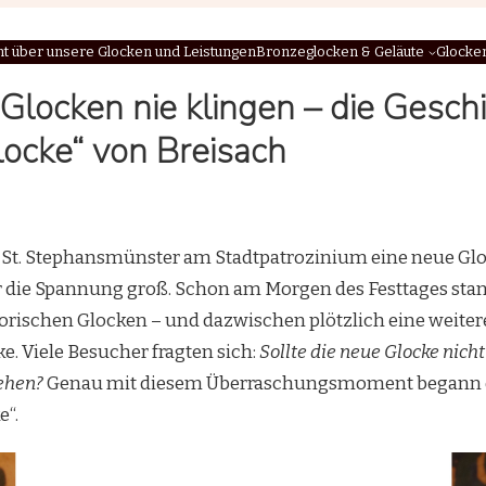
ht über unsere Glocken und Leistungen
Bronzeglocken & Geläute
Glocke
 Glocken nie klingen – die Gesch
ocke“ von Breisach
r St. Stephansmünster am Stadtpatrozinium eine neue Gl
r die Spannung groß. Schon am Morgen des Festtages stan
torischen Glocken – und dazwischen plötzlich eine weitere
. Viele Besucher fragten sich:
Sollte die neue Glocke nich
ehen?
Genau mit diesem Überraschungsmoment begann d
e“.