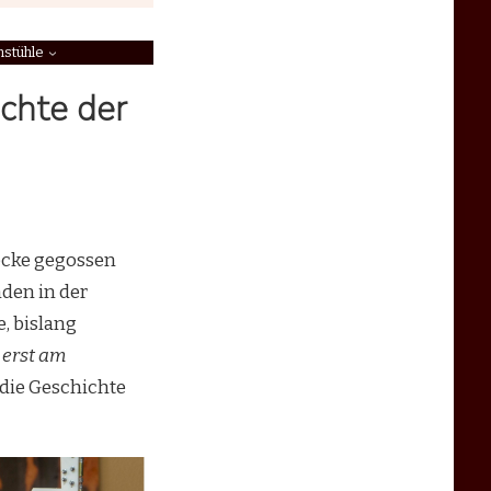
nstühle
ichte der
ocke gegossen
den in der
, bislang
t erst am
ie Geschichte