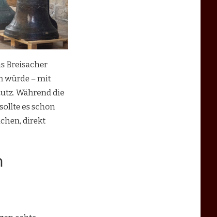
as Breisacher
en würde – mit
Lutz. Während die
ollte es schon
chen, direkt
m