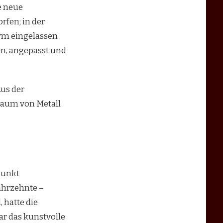
e neue
rfen; in der
orm eingelassen
en, angepasst und
Aus der
kaum von Metall
Punkt
ahrzehnte –
 hatte die
ar das kunstvolle