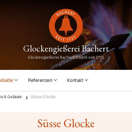
Glockengießerei Bachert
Glockengießerei Bachert GmbH seit 1725
odukte
Referenzen
Kontakt
n & Geläute
Süsse Glocke
Süsse Glocke