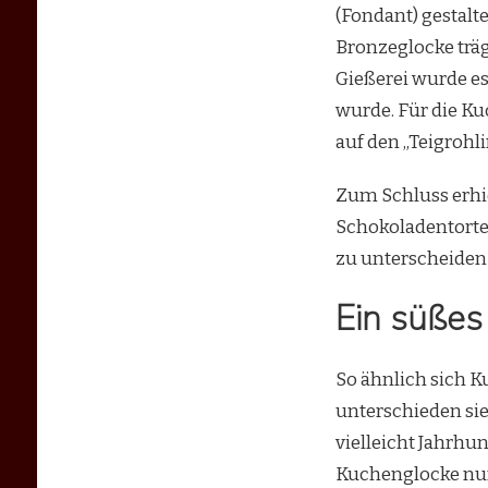
(Fondant) gestalt
Bronzeglocke träg
Gießerei wurde es
wurde. Für die Ku
auf den „Teigrohl
Zum Schluss erhie
Schokoladentorte 
zu unterscheiden
Ein süßes 
So ähnlich sich 
unterschieden sie
vielleicht Jahrhu
Kuchenglocke nur 