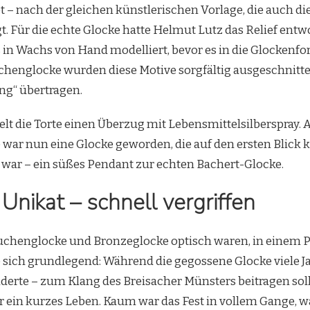
et – nach der gleichen künstlerischen Vorlage, die auch di
t. Für die echte Glocke hatte Helmut Lutz das Relief entwo
 in Wachs von Hand modelliert, bevor es in die Glockenf
chenglocke wurden diese Motive sorgfältig ausgeschnitt
ing“ übertragen.
lt die Torte einen Überzug mit Lebensmittelsilberspray. 
war nun eine Glocke geworden, die auf den ersten Blick 
 war – ein süßes Pendant zur echten Bachert-Glocke.
Unikat – schnell vergriffen
Kuchenglocke und Bronzeglocke optisch waren, in einem 
 sich grundlegend: Während die gegossene Glocke viele J
nderte – zum Klang des Breisacher Münsters beitragen soll,
ein kurzes Leben. Kaum war das Fest in vollem Gange, w