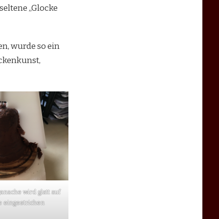
 seltene „Glocke
n, wurde so ein
ockenkunst,
nache wird glatt auf
e eingestrichen