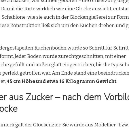
ocke zu backen, war schnell geboren – die Umsetzung dag
Damit die Torte wirklich wie eine Glocke aussieht, entst
s Schablone, wie sie auch in der Glockengießerei zur Fo
iese Konstruktion ließ sich um den Kuchen drehen und g
dergestapelten Kuchenböden wurde so Schritt für Schritt
formt. Jeder Boden wurde zurechtgeschnitten, mit einer
e gefüllt und außen glatt eingestrichen, bis die typisch
 perfekt getroffen war. Am Ende stand eine beeindrucken
er,
45 cm Höhe und etwa 16 Kilogramm Gewicht
.
er aus Zucker – nach dem Vorbil
ocke
merk galt der Glockenzier: Sie wurde aus Modellier- bz