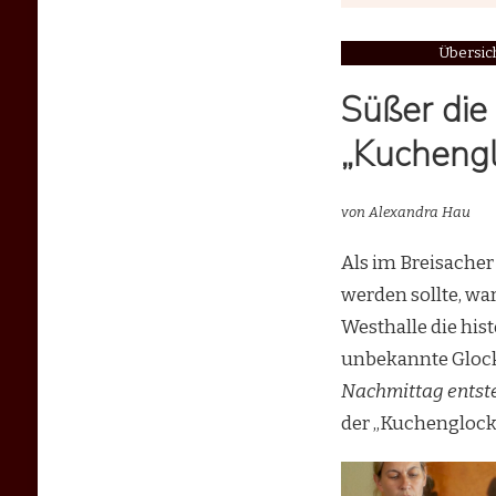
Übersic
Süßer die
„Kuchengl
von Alexandra Hau
Als im Breisache
werden sollte, wa
Westhalle die his
unbekannte Glocke
Nachmittag entst
der „Kuchenglock