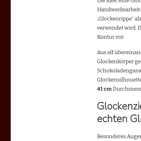
Die Idee, eine Gl
Handwerksarbeit. 
„Glockenrippe“ al
verwendet wird. D
Kontur vor.
Aus elf übereinan
Glockenkörper ge
Schokoladenganach
Glockensilhouette
41 cm
Durchmess
Glockenzi
echten Gl
Besonderes Augen