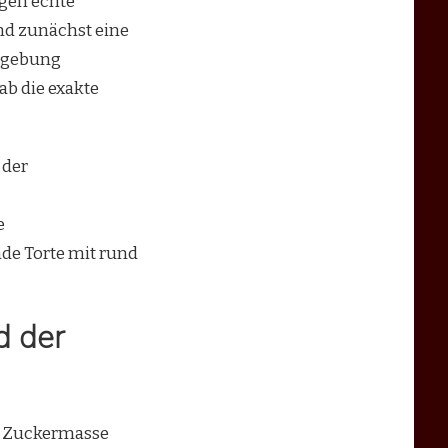
egen echte
and zunächst eine
rmgebung
ab die exakte
 der
e
de Torte mit rund
d der
w. Zuckermasse