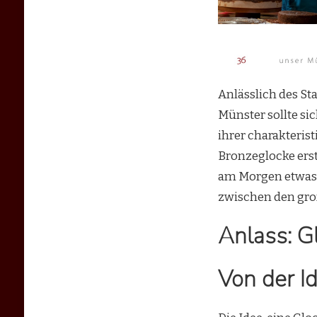
Anlässlich des St
Münster sollte si
ihrer charakteris
Bronzeglocke ers
am Morgen etwas 
zwischen den groß
Anlass: G
Von der I